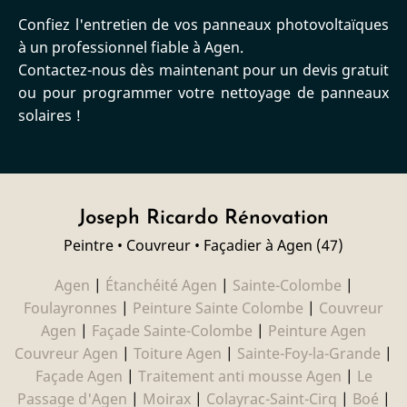
Confiez l'entretien de vos panneaux photovoltaïques
à un professionnel fiable à Agen.
Contactez-nous dès maintenant pour un devis gratuit
ou pour programmer votre nettoyage de panneaux
solaires !
Joseph Ricardo Rénovation
Peintre • Couvreur • Façadier à Agen (47)
Agen
|
Étanchéité Agen
|
Sainte-Colombe
|
Foulayronnes
|
Peinture Sainte Colombe
|
Couvreur
Agen
|
Façade Sainte-Colombe
|
Peinture Agen
Couvreur Agen
|
Toiture Agen
|
Sainte-Foy-la-Grande
|
Façade Agen
|
Traitement anti mousse Agen
|
Le
Passage d'Agen
|
Moirax
|
Colayrac-Saint-Cirq
|
Boé
|