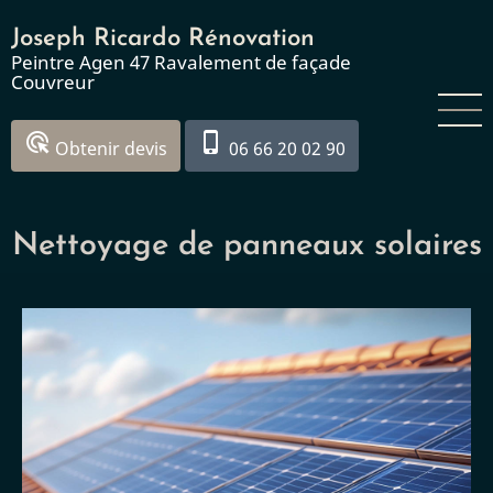
Aller
Joseph Ricardo Rénovation
au
Peintre Agen 47 Ravalement de façade
contenu
Couvreur
principal
ads_click
phone_iphone
Obtenir devis
06 66 20 02 90
Nettoyage de panneaux solaires