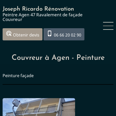
Aller
Joseph Ricardo Rénovation
au
Peintre Agen 47 Ravalement de façade
contenu
Couvreur
principal
ads_click
phone_iphone
Obtenir devis
06 66 20 02 90
Couvreur à Agen - Peinture
Peinture façade